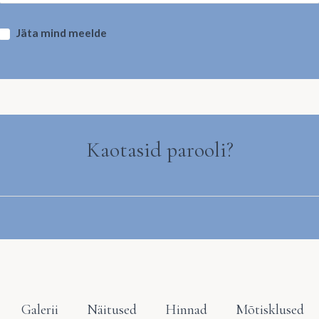
Jäta mind meelde
Logi sisse
Kaotasid parooli?
Galerii
Näitused
Hinnad
Mõtisklused