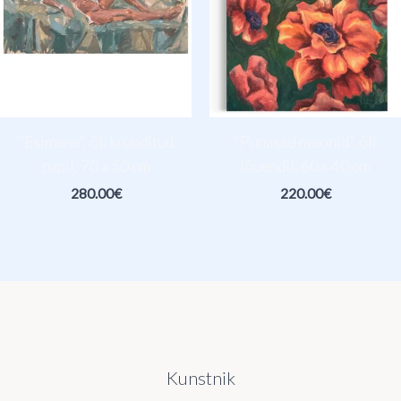
“Esimene”, õli krunditud
“Punased moonid”, õli
papil, 70 x 50 cm
lõuendil, 60 x 40 cm
280.00
€
220.00
€
Kunstnik