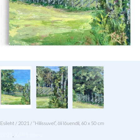
Esileht
/
2021
/ “Hilissuvel”, õli lõuendil, 60 x 50 cm
2021
,
Kõik teosed