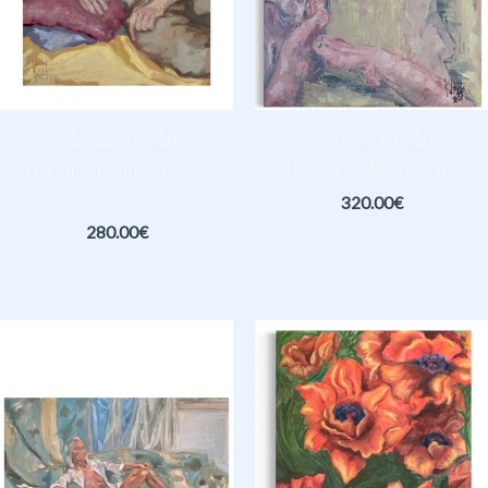
“Gaspard II”, õli
“51 varvast”, õli
krunditud papil, 70 x 50
lõuendil, 40 x 70 cm
cm
320.00
€
280.00
€